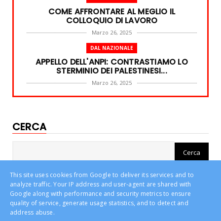
COME AFFRONTARE AL MEGLIO IL
COLLOQUIO DI LAVORO
Marzo 26, 2025
DAL NAZIONALE
APPELLO DELL'ANPI: CONTRASTIAMO LO
STERMINIO DEI PALESTINESI...
Marzo 26, 2025
DAL NAZIONALE
REFERENDUM 2025: 8 e 9 GIUGNO, 5 SÌ PER
UN LAVORO PIÙ GIUSTO...
CERCA
Marzo 26, 2025
DAL NAZIONALE
INIZIATA A BOLOGNA LA CAMPAGNA
REFERENDARIA. LANDINI: "IL VO...
This site uses cookies from Google to deliver its services and to
Febbraio 26, 2025
analyze traffic. Your IP address and user-agent are shared with
Google along with performance and security metrics to ensure
DAL NAZIONALE
quality of service, generate usage statistics, and to detect and
SEGNALI DI RALLENTAMENTO NEL MERCATO
address abuse.