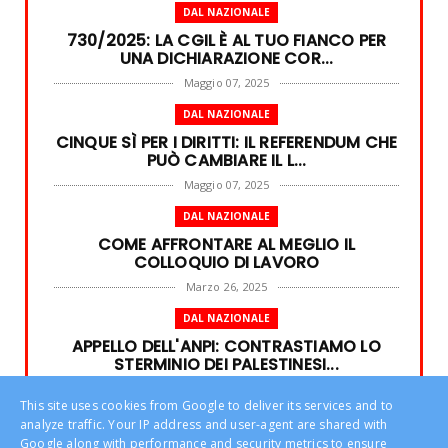
DAL NAZIONALE
730/2025: LA CGIL È AL TUO FIANCO PER
UNA DICHIARAZIONE COR...
Maggio 07, 2025
DAL NAZIONALE
CINQUE SÌ PER I DIRITTI: IL REFERENDUM CHE
PUÒ CAMBIARE IL L...
Maggio 07, 2025
DAL NAZIONALE
COME AFFRONTARE AL MEGLIO IL
COLLOQUIO DI LAVORO
Marzo 26, 2025
DAL NAZIONALE
APPELLO DELL'ANPI: CONTRASTIAMO LO
STERMINIO DEI PALESTINESI...
Marzo 26, 2025
This site uses cookies from Google to deliver its services and to
DAL NAZIONALE
analyze traffic. Your IP address and user-agent are shared with
Google along with performance and security metrics to ensure