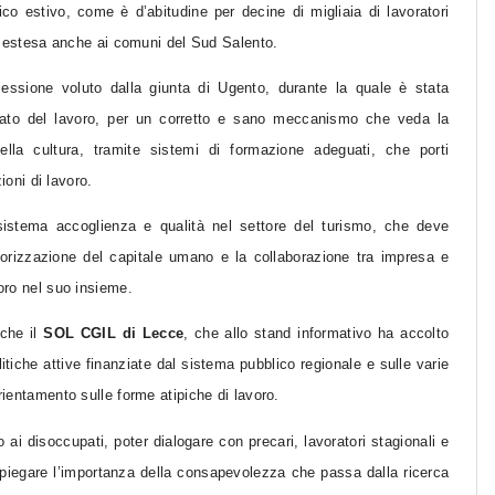
ico estivo, come è d’abitudine per decine di migliaia di lavoratori
ata estesa anche ai comuni del Sud Salento.
essione voluto dalla giunta di Ugento, durante la quale è stata
ercato del lavoro, per un corretto e sano meccanismo che veda la
ella cultura, tramite sistemi di formazione adeguati, che porti
ioni di lavoro.
il sistema accoglienza e qualità nel settore del turismo, che deve
lorizzazione del capitale umano e la collaborazione tra impresa e
voro nel suo insieme.
nche il
SOL CGIL di Lecce
, che allo stand informativo ha accolto
litiche attive finanziate dal sistema pubblico regionale e sulle varie
rientamento sulle forme atipiche di lavoro.
 ai disoccupati, poter dialogare con precari, lavoratori stagionali e
piegare l’importanza della consapevolezza che passa dalla ricerca